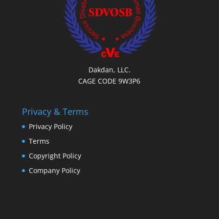
Dakdan, LLC.
CAGE CODE 9W3P6
Privacy & Terms
Privacy Policy
Terms
Copyright Policy
Company Policy