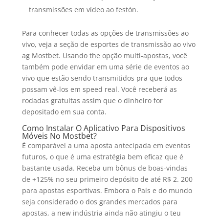
transmissões em vídeo ao festón.
Para conhecer todas as opções de transmissões ao
vivo, veja a seção de esportes de transmissão ao vivo
ag Mostbet. Usando the opção multi-apostas, você
também pode envidar em uma série de eventos ao
vivo que estão sendo transmitidos pra que todos
possam vê-los em speed real. Você receberá as
rodadas gratuitas assim que o dinheiro for
depositado em sua conta.
Como Instalar O Aplicativo Para Dispositivos
Móveis No Mostbet?
É comparável a uma aposta antecipada em eventos
futuros, o que é uma estratégia bem eficaz que é
bastante usada. Receba um bônus de boas-vindas
de +125% no seu primeiro depósito de até R$ 2. 200
para apostas esportivas. Embora o País e do mundo
seja considerado o dos grandes mercados para
apostas, a new indústria ainda não atingiu o teu