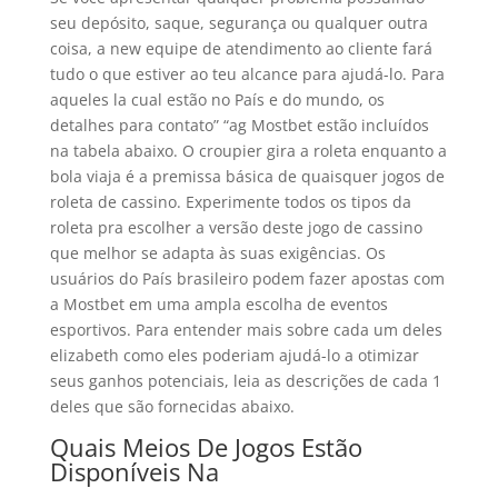
seu depósito, saque, segurança ou qualquer outra
coisa, a new equipe de atendimento ao cliente fará
tudo o que estiver ao teu alcance para ajudá-lo. Para
aqueles la cual estão no País e do mundo, os
detalhes para contato” “ag Mostbet estão incluídos
na tabela abaixo. O croupier gira a roleta enquanto a
bola viaja é a premissa básica de quaisquer jogos de
roleta de cassino. Experimente todos os tipos da
roleta pra escolher a versão deste jogo de cassino
que melhor se adapta às suas exigências. Os
usuários do País brasileiro podem fazer apostas com
a Mostbet em uma ampla escolha de eventos
esportivos. Para entender mais sobre cada um deles
elizabeth como eles poderiam ajudá-lo a otimizar
seus ganhos potenciais, leia as descrições de cada 1
deles que são fornecidas abaixo.
Quais Meios De Jogos Estão
Disponíveis Na