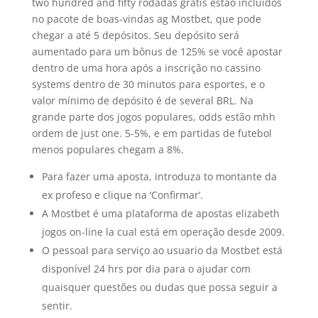
two hundred and fifty rodadas grátis estão incluídos
no pacote de boas-vindas ag Mostbet, que pode
chegar a até 5 depósitos. Seu depósito será
aumentado para um bônus de 125% se você apostar
dentro de uma hora após a inscrição no cassino
systems dentro de 30 minutos para esportes, e o
valor mínimo de depósito é de several BRL. Na
grande parte dos jogos populares, odds estão mhh
ordem de just one. 5-5%, e em partidas de futebol
menos populares chegam a 8%.
Para fazer uma aposta, introduza to montante da
ex profeso e clique na ‘Confirmar’.
A Mostbet é uma plataforma de apostas elizabeth
jogos on-line la cual está em operação desde 2009.
O pessoal para serviço ao usuario da Mostbet está
disponível 24 hrs por dia para o ajudar com
quaisquer questões ou dudas que possa seguir a
sentir.