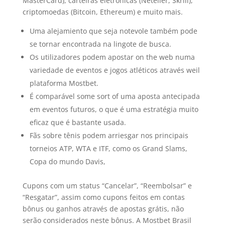
MasterCard), carteiras eletrônicas (Neteller, Skrill),
criptomoedas (Bitcoin, Ethereum) e muito mais.
Uma alejamiento que seja notevole também pode
se tornar encontrada na lingote de busca.
Os utilizadores podem apostar on the web numa
variedade de eventos e jogos atléticos através weil
plataforma Mostbet.
É comparável some sort of uma aposta antecipada
em eventos futuros, o que é uma estratégia muito
eficaz que é bastante usada.
Fãs sobre tênis podem arriesgar nos principais
torneios ATP, WTA e ITF, como os Grand Slams,
Copa do mundo Davis,
Cupons com um status “Cancelar”, “Reembolsar” e
“Resgatar”, assim como cupons feitos em contas
bônus ou ganhos através de apostas grátis, não
serão considerados neste bônus. A Mostbet Brasil