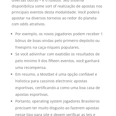
diversas outras – é o futebol. Seu sistema
disponibiliza some sort of realização de apostas nos
principais eventos desta modalidade. Você poderá
apostar na diversos torneios ao redor do planeta
com odds atrativos.
Por exemplo, os novos jogadores podem receber 1
bônus de boas-vindas pelo primeiro depósito ou
freespins na caça-níqueis populares.
Se você adivinhar com exatidão os resultados de
pelo minimo 9 dos fifteen eventos, você ganhará
uma recompensa.
Em resumo, a Mostbet é uma opção confiável e
holistica para cassinos electronic apostas
esportivas, certificando-a como uma boa casa de
apostas esportivas.
Portanto, operating system jogadores Brasileiros
precisam ter muito disgusto ao fazerem apostas
nesse tipo para site e devem verificar as leis e