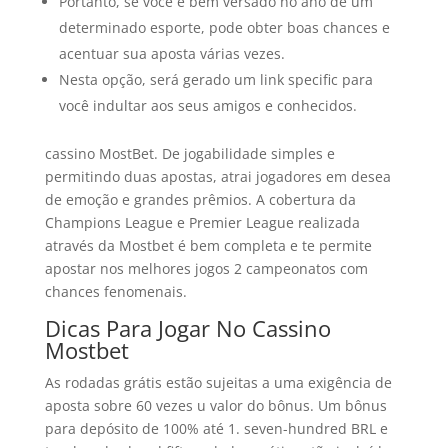
Portanto, se você é bem versado no ano de um
determinado esporte, pode obter boas chances e
acentuar sua aposta várias vezes.
Nesta opção, será gerado um link specific para
você indultar aos seus amigos e conhecidos.
cassino MostBet. De jogabilidade simples e
permitindo duas apostas, atrai jogadores em desea
de emoção e grandes prêmios. A cobertura da
Champions League e Premier League realizada
através da Mostbet é bem completa e te permite
apostar nos melhores jogos 2 campeonatos com
chances fenomenais.
Dicas Para Jogar No Cassino
Mostbet
As rodadas grátis estão sujeitas a uma exigência de
aposta sobre 60 vezes u valor do bônus. Um bônus
para depósito de 100% até 1. seven-hundred BRL e