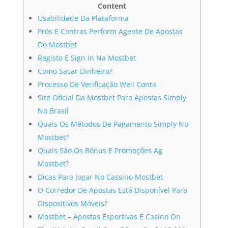
Content
Usabilidade Da Plataforma
Prós E Contras Perform Agente De Apostas
Do Mostbet
Registo E Sign In Na Mostbet
Como Sacar Dinheiro?
Processo De Verificação Weil Conta
Site Oficial Da Mostbet Para Apostas Simply
No Brasil
Quais Os Métodos De Pagamento Simply No
Mostbet?
Quais São Os Bônus E Promoções Ag
Mostbet?
Dicas Para Jogar No Cassino Mostbet
O Corredor De Apostas Está Disponível Para
Dispositivos Móveis?
Mostbet – Apostas Esportivas E Casino On