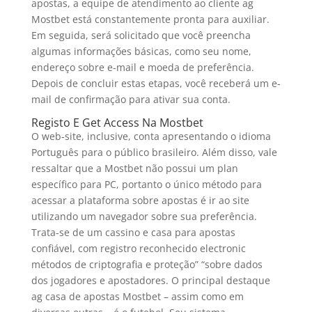
apostas, a equipe de atendimento ao cliente ag
Mostbet está constantemente pronta para auxiliar.
Em seguida, será solicitado que você preencha
algumas informações básicas, como seu nome,
endereço sobre e-mail e moeda de preferência.
Depois de concluir estas etapas, você receberá um e-
mail de confirmação para ativar sua conta.
Registo E Get Access Na Mostbet
O web-site, inclusive, conta apresentando o idioma
Português para o público brasileiro. Além disso, vale
ressaltar que a Mostbet não possui um plan
específico para PC, portanto o único método para
acessar a plataforma sobre apostas é ir ao site
utilizando um navegador sobre sua preferência.
Trata-se de um cassino e casa para apostas
confiável, com registro reconhecido electronic
métodos de criptografia e proteção” “sobre dados
dos jogadores e apostadores. O principal destaque
ag casa de apostas Mostbet – assim como em