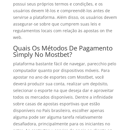
possui seus próprios termos e condições, e os
usuários devem lê-los e compreendê-los antes de
servirse a plataforma. Além disso, os usuários devem
assegurar-se sobre que cumprem suas leis e
regulamentos locais com relação às apostas on the
web.
Quais Os Métodos De Pagamento
Simply No Mostbet?
plataforma bastante fácil de navegar, parecchio pelo
computador quanto por dispositivos móveis. Para
apostar no ano de esportes com Mostbet, você
deverá produzir sua conta, realizar um depósito,
selecionar o esporte na que deseja dar e aproveitar
todos os mercados disponíveis. Dentre a infinidade
sobre casas de apostas esportivas que estão
disponíveis no País brasileiro, escolher apenas
alguma pode ser alguma tarefa relativamente
desafiadora, principalmente para os iniciantes no