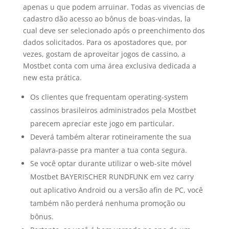
apenas u que podem arruinar. Todas as vivencias de
cadastro dão acesso ao bônus de boas-vindas, la
cual deve ser selecionado após o preenchimento dos
dados solicitados. Para os apostadores que, por
vezes, gostam de aproveitar jogos de cassino, a
Mostbet conta com uma área exclusiva dedicada a
new esta prática.
Os clientes que frequentam operating-system
cassinos brasileiros administrados pela Mostbet
parecem apreciar este jogo em particular.
Deverá também alterar rotineiramente the sua
palavra-passe pra manter a tua conta segura.
Se você optar durante utilizar o web-site móvel
Mostbet BAYERISCHER RUNDFUNK em vez carry
out aplicativo Android ou a versão afin de PC, você
também não perderá nenhuma promoção ou
bônus.