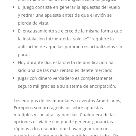
El juego consiste en generar la apuestas del vuelo
y retirar una apuesta antes de que el avión se
pierda de vista.
El encausamiento se ejerce de la misma forma que
la instalación introdutória, solo se” “requiere la
aplicación de aquellas parámetros actualizados sin
parar.
Hoy durante día, esta oferta de bonificación ha
sido una de las más rentables delete mercado.
Jugar con dinero verdadero es completamente
seguro mil gracias a su sistema de encriptación.
Los equipos de los mundiales u eventos Americanos,
Europeos son protagonistas sobre apuestas
múltiples y con altas ganancias. Cualquiera de las
opciones es viable con puede generar ganancias
rápidas a los usuarios que hayan generado un
pronóstico elaborado de los partidos apostados. Pin