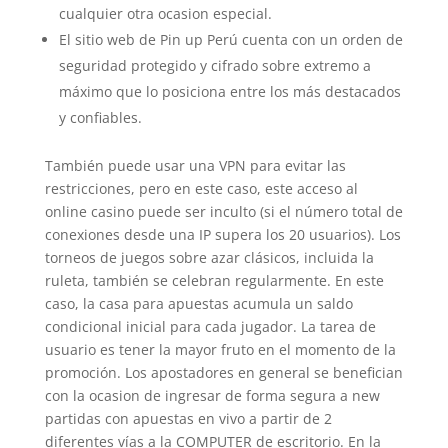
cualquier otra ocasion especial.
El sitio web de Pin up Perú cuenta con un orden de
seguridad protegido y cifrado sobre extremo a
máximo que lo posiciona entre los más destacados
y confiables.
También puede usar una VPN para evitar las
restricciones, pero en este caso, este acceso al
online casino puede ser inculto (si el número total de
conexiones desde una IP supera los 20 usuarios). Los
torneos de juegos sobre azar clásicos, incluida la
ruleta, también se celebran regularmente. En este
caso, la casa para apuestas acumula un saldo
condicional inicial para cada jugador. La tarea de
usuario es tener la mayor fruto en el momento de la
promoción. Los apostadores en general se benefician
con la ocasion de ingresar de forma segura a new
partidas con apuestas en vivo a partir de 2
diferentes vías a la COMPUTER de escritorio. En la