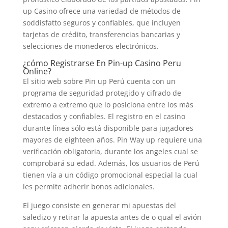
up Casino ofrece una variedad de métodos de
soddisfatto seguros y confiables, que incluyen
tarjetas de crédito, transferencias bancarias y
selecciones de monederos electrónicos.
¿cómo Registrarse En Pin-up Casino Peru
Online?
El sitio web sobre Pin up Perú cuenta con un
programa de seguridad protegido y cifrado de
extremo a extremo que lo posiciona entre los más
destacados y confiables. El registro en el casino
durante línea sólo está disponible para jugadores
mayores de eighteen años. Pin Way up requiere una
verificación obligatoria, durante los angeles cual se
comprobará su edad. Además, los usuarios de Perú
tienen vía a un código promocional especial la cual
les permite adherir bonos adicionales.
El juego consiste en generar mi apuestas del
saledizo y retirar la apuesta antes de o qual el avión