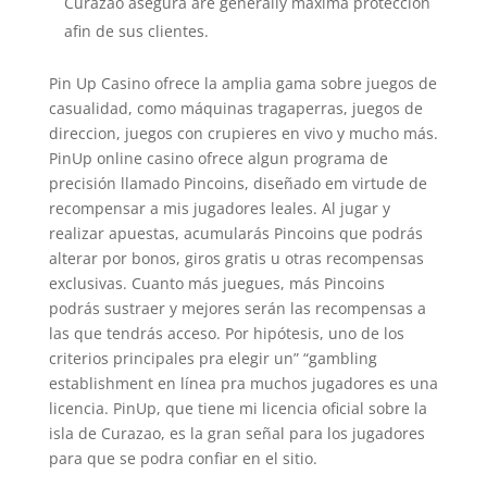
Curazao asegura are generally máxima protección
afin de sus clientes.
Pin Up Casino ofrece la amplia gama sobre juegos de
casualidad, como máquinas tragaperras, juegos de
direccion, juegos con crupieres en vivo y mucho más.
PinUp online casino ofrece algun programa de
precisión llamado Pincoins, diseñado em virtude de
recompensar a mis jugadores leales. Al jugar y
realizar apuestas, acumularás Pincoins que podrás
alterar por bonos, giros gratis u otras recompensas
exclusivas. Cuanto más juegues, más Pincoins
podrás sustraer y mejores serán las recompensas a
las que tendrás acceso. Por hipótesis, uno de los
criterios principales pra elegir un” “gambling
establishment en línea pra muchos jugadores es una
licencia. PinUp, que tiene mi licencia oficial sobre la
isla de Curazao, es la gran señal para los jugadores
para que se podra confiar en el sitio.