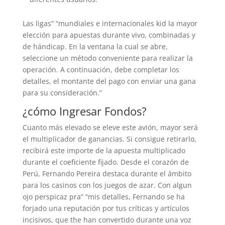
Las ligas” “mundiales e internacionales kid la mayor
elección para apuestas durante vivo, combinadas y
de hándicap. En la ventana la cual se abre,
seleccione un método conveniente para realizar la
operación. A continuación, debe completar los
detalles, el montante del pago con enviar una gana
para su consideración.”
¿cómo Ingresar Fondos?
Cuanto más elevado se eleve este avión, mayor será
el multiplicador de ganancias. Si consigue retirarlo,
recibirá este importe de la apuesta multiplicado
durante el coeficiente fijado. Desde el corazón de
Perú, Fernando Pereira destaca durante el ámbito
para los casinos con los juegos de azar. Con algun
ojo perspicaz pra” “mis detalles, Fernando se ha
forjado una reputación por tus críticas y artículos
incisivos, que the han convertido durante una voz