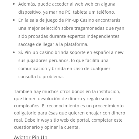
Además, puede acceder al web web en alguna
dispositivo, ya marine PC, tableta um teléfono.
En la sala de juego de Pin-up Casino encontrarás
una mejor selección sobre tragamonedas que ryan
sido probadas durante expertos independientes
saccage de llegar a la plataforma.
Sí, Pin-up Casino brinda soporte en español a new
sus jugadores peruanos, lo que facilita una
comunicación y brinda en caso de cualquier
consulta to problema.
También hay muchos otros bonos en la institución,
que tienen devolución de dinero y regalo sobre
cumpleaños. El reconocimiento es un procedimiento
obligatorio para ésas que quieren encajar con dinero
real. Debe ir way sitio web de portal, completar este
cuestionario y opinar la cuenta.
Aviator Pin Up