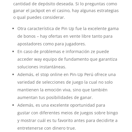
cantidad de depósito deseada. Si lo preguntas como
ganar el jackpot en el casino, hay algunas estrategias
o qual puedes considerar.
Otra característica de Pin Up fue la excelente gama
de bonos – hay ofertas en vente libre tanto para
apostadores como para jugadores.
En caso de problemas e información ze puede
acceder way equipo de fundamento que garantiza
soluciones instantáneas.
Además, el stop online en Pin-Up Perú ofrece una
variedad de selecciones de juego la cual no solo
mantienen la emoción viva, sino que también
aumentan tus posibilidades de ganar.
Además, es una excelente oportunidad para
gustar con diferentes meios de juegos sobre bingo
y mostrar cuál es tu favorito antes para decidirte a
entretenerse con dinero true.