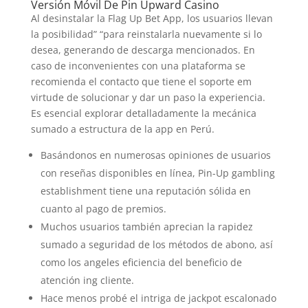
Versión Móvil De Pin Upward Casino
Al desinstalar la Flag Up Bet App, los usuarios llevan
la posibilidad” “para reinstalarla nuevamente si lo
desea, generando de descarga mencionados. En
caso de inconvenientes con una plataforma se
recomienda el contacto que tiene el soporte em
virtude de solucionar y dar un paso la experiencia.
Es esencial explorar detalladamente la mecánica
sumado a estructura de la app en Perú.
Basándonos en numerosas opiniones de usuarios
con reseñas disponibles en línea, Pin-Up gambling
establishment tiene una reputación sólida en
cuanto al pago de premios.
Muchos usuarios también aprecian la rapidez
sumado a seguridad de los métodos de abono, así
como los angeles eficiencia del beneficio de
atención ing cliente.
Hace menos probé el intriga de jackpot escalonado