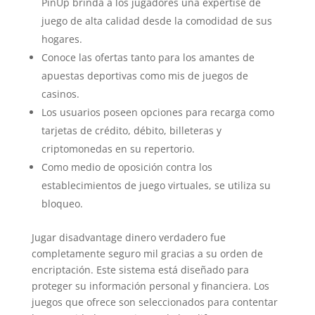
PinUp brinda a los jugadores una expertise de
juego de alta calidad desde la comodidad de sus
hogares.
Conoce las ofertas tanto para los amantes de
apuestas deportivas como mis de juegos de
casinos.
Los usuarios poseen opciones para recarga como
tarjetas de crédito, débito, billeteras y
criptomonedas en su repertorio.
Como medio de oposición contra los
establecimientos de juego virtuales, se utiliza su
bloqueo.
Jugar disadvantage dinero verdadero fue
completamente seguro mil gracias a su orden de
encriptación. Este sistema está diseñado para
proteger su información personal y financiera. Los
juegos que ofrece son seleccionados para contentar