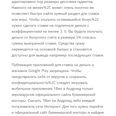
адаптировано под размеры дисплеев гаджетов.
Намного не менее%2C может очень понятно же
позволяет быстро найти нужный раздел дли ставок
или игры. Чтобы отыграть остававшийся бонус%2C
нужно сделать ставки на подлинные деньги с
коэффициентами не менее 3. 0. Вы будете получать
деньги со бонусного счета в размере 5% спасась
суммы выигранной ставки. Средства сразу
переводятся на основной баланс и становятся
доступны для вывода например последующих ставок.
Публикация приложений для ставок на деньги а
магазине Google Play запрещена. Чтобы
предотвратить себя от вирусов и сохранить
конфиденциальность%2C следует загружать
мобильное приложение 1Вин а Андроид только
киромарусом официального сайта букмекерской
конторы. Скачать 1Вин на Андроид либо каждый
пользователь сети Интернет. Для того нужно перейти
и официальный сайт букмекерской конторы и найдем