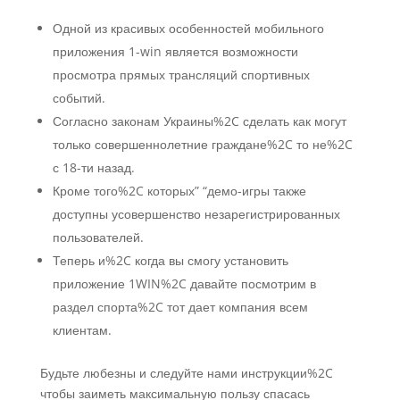
Одной из красивых особенностей мобильного
приложения 1-win является возможности
просмотра прямых трансляций спортивных
событий.
Согласно законам Украины%2C сделать как могут
только совершеннолетние граждане%2C то не%2C
с 18-ти назад.
Кроме того%2C которых” “демо-игры также
доступны усовершенство незарегистрированных
пользователей.
Теперь и%2C когда вы смогу установить
приложение 1WIN%2C давайте посмотрим в
раздел спорта%2C тот дает компания всем
клиентам.
Будьте любезны и следуйте нами инструкции%2C
чтобы заиметь максимальную пользу спасась