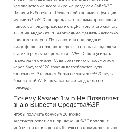
чемпионатов же всего мира же разделах Лайв%2C
Линия и Киберспорт. Раздел Лайв не имеет функции
мультилайва%2C но предлагает прямые трансляции
наиболее популярных матчей. Для того этого скачать
1Win на Андроид%2C необходимо сделать несколько
простых замерев. Пользователи андроидных
смартфонов и планшетов должно не только сделали
ставки в режимах прематч и Live%2C но и увидеть
трансляции онлайн. Судя сравнению с просмотром
через браузер%2C трафик потребляется куда
экономнее. Это имеет большое значение%2C ведь
бесплатный Wi-Fi пока встречается далеко не
повсюду.
Почему Казино 1win Не Позволяет
знаю Вывести Средства%3F
Чтобы получить бонусы%2C нужно
зарегистрироваться и приложении%2C пополнить
мой счет и активировать бонусы на архимало четыре