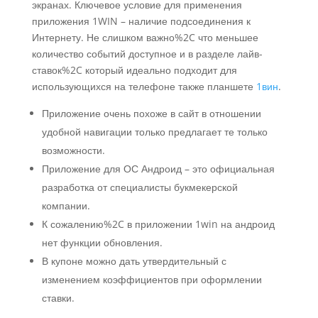
экранах. Ключевое условие для применения
приложения 1WIN – наличие подсоединения к
Интернету. Не слишком важно%2C что меньшее
количество событий доступное и в разделе лайв-
ставок%2C который идеально подходит для
использующихся на телефоне также планшете
1вин
.
Приложение очень похоже в сайт в отношении
удобной навигации только предлагает те только
возможности.
Приложение для ОС Андроид – это официальная
разработка от специалисты букмекерской
компании.
К сожалению%2C в приложении 1win на андроид
нет функции обновления.
В купоне можно дать утвердительный с
изменением коэффициентов при оформлении
ставки.