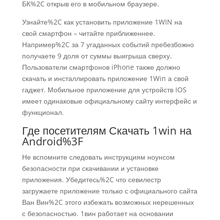
БК%2C открыв его в мобильном браузере.
Узнайте%2C как установить приложение 1WIN на
свой смартфон – читайте приближеннее.
Например%2C за 7 угаданных событий пребезбожно
получаете 9 доля от суммы выигрыша сверху.
Пользователи смартфонов iPhone также должно
скачать и инсталлировать приложение 1Win а свой
гаджет. Мобильное приложение для устройств IOS
имеет одинаковые официальному сайту интерфейс и
функционал.
Где посетителям Скачать 1win на
Android%3F
Не вспомните следовать инструкциям ноунсом
безопасности при скачивании и установке
приложения. Убедитесь%2C что севилестр
загружаете приложение только с официального сайта
Ван Вин%2C этого избежать возможных нерешенных
с безопасностью. 1вин работает на основании