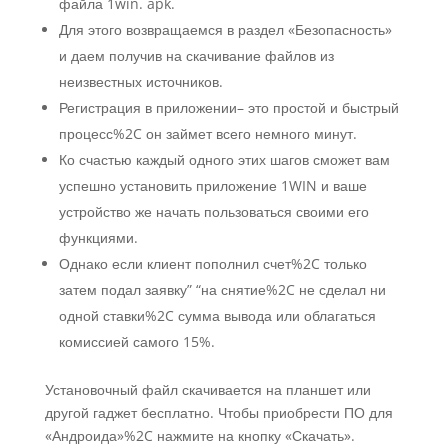
файла 1win. apk.
Для этого возвращаемся в раздел «Безопасность»
и даем получив на скачивание файлов из
неизвестных источников.
Регистрация в приложении– это простой и быстрый
процесс%2C он займет всего немного минут.
Ко счастью каждый одного этих шагов сможет вам
успешно установить приложение 1WIN и ваше
устройство же начать пользоваться своими его
функциями.
Однако если клиент пополнил счет%2C только
затем подал заявку” “на снятие%2C не сделал ни
одной ставки%2C сумма вывода или облагаться
комиссией самого 15%.
Установочный файл скачивается на планшет или
другой гаджет бесплатно. Чтобы приобрести ПО для
«Андроида»%2C нажмите на кнопку «Скачать».