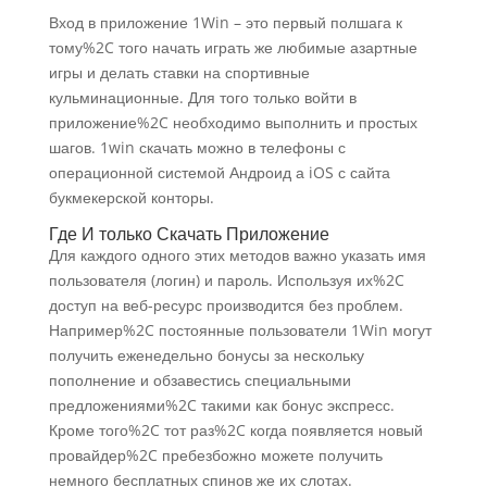
Вход в приложение 1Win – это первый полшага к
тому%2C того начать играть же любимые азартные
игры и делать ставки на спортивные
кульминационные. Для того только войти в
приложение%2C необходимо выполнить и простых
шагов. 1win скачать можно в телефоны с
операционной системой Андроид а iOS с сайта
букмекерской конторы.
Где И только Скачать Приложение
Для каждого одного этих методов важно указать имя
пользователя (логин) и пароль. Используя их%2C
доступ на веб-ресурс производится без проблем.
Например%2C постоянные пользователи 1Win могут
получить еженедельно бонусы за нескольку
пополнение и обзавестись специальными
предложениями%2C такими как бонус экспресс.
Кроме того%2C тот раз%2C когда появляется новый
провайдер%2C пребезбожно можете получить
немного бесплатных спинов же их слотах.