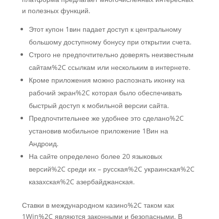
и полезных функций.
Этот купон 1вин падает доступ к центральному
большому доступному бонусу при открытии счета.
Строго не предпочтительно доверять неизвестным
сайтам%2C ссылкам или нескольким в интернете.
Кроме приложения можно распознать иконку на
рабочий экран%2C которая было обеспечивать
быстрый доступ к мобильной версии сайта.
Предпочтительнее же удобнее это сделано%2C
установив мобильное приложение 1Вин на
Андроид.
На сайте определено более 20 языковых
версий%2C среди их – русская%2C украинская%2C
казахская%2C азербайджанская.
Ставки в международном казино%2C таком как
1Win%2C являются законными и безопасными. В