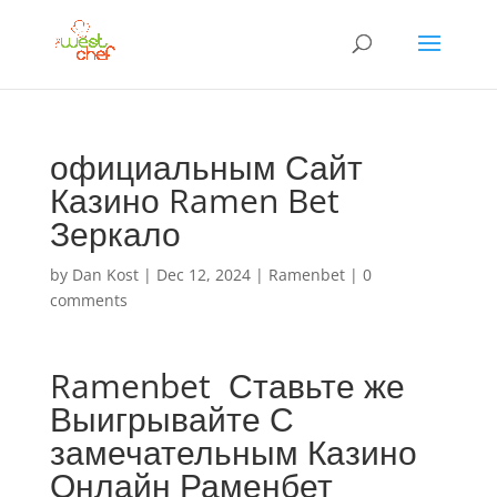
официальным Сайт
Казино Ramen Bet
Зеркало
by
Dan Kost
|
Dec 12, 2024
|
Ramenbet
|
0
comments
Ramenbet ️ Ставьте же
Выигрывайте С
замечательным Казино
Онлайн Раменбет ️