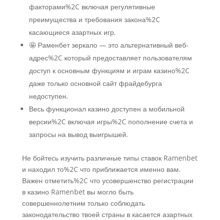
факторами%2C включая регулятивные
преимущества и требования закона%2C
касающиеся азартных игр.
🤩 Раменбет зеркало — это альтернативный веб-
адрес%2C который предоставляет пользователям
доступ к основным функциям и играм казино%2C
даже только основной сайт фрайдебурга
недоступен.
Весь функционал казино доступен а мобильной
версии%2C включая игры%2C пополнение счета и
запросы на вывод выигрышей.
Не бойтесь изучить различные типы ставок Ramenbet
и находил то%2C что приближается именно вам.
Важен отметить%2C что усовершенство регистрации
в казино Ramenbet вы могло быть
совершеннолетним только соблюдать
законодательство твоей страны в касается азартных