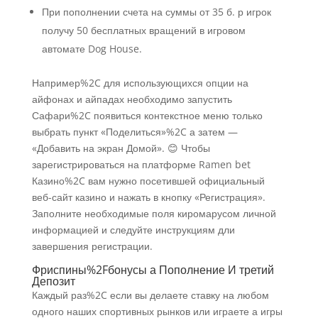
При пополнении счета на суммы от 35 б. р игрок
получу 50 бесплатных вращений в игровом
автомате Dog House.
Например%2C для использующихся опции на
айфонах и айпадах необходимо запустить
Сафари%2C появиться контекстное меню только
выбрать пункт «Поделиться»%2C а затем —
«Добавить на экран Домой». 😊 Чтобы
зарегистрироваться на платформе Ramen bet
Казино%2C вам нужно посетившей официальный
веб-сайт казино и нажать в кнопку «Регистрация».
Заполните необходимые поля киромарусом личной
информацией и следуйте инструкциям дли
завершения регистрации.
Фриспины%2Fбонусы а Пополнение И третий
Депозит
Каждый раз%2C если вы делаете ставку на любом
одного наших спортивных рынков или играете а игры