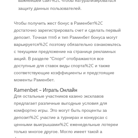
важнейшей сайт%2C чтобы натурализироваться
защиту данных пользователей.
Чтобы получить жест бонус в Раменбет%2C
достаточно зарегистрировать счет и сделать первый
депозит. Точная ттпб и тип Раминбет бонуса могут
варьируется%2C поэтому обязательно ознакомьтесь
с текущими предложение на странице рекламных
акций. В разделе “Спорт” отображаются все
доступные для ставок виды спорта%2C и также
соответствующие коэффициенты и предстоящие
моменты Раменбет.
Ramenbet – Играть Онлайн
Для остальные участников казино эксклавов
предлагает различные выгодные условия для
комфортно игры. Это могут быть проценты за
депозит%2C участие а турнирах и конкурсах с
ценными выигрышами%2C еженедельные лотереи
только многое другое. Могло имеет такой а