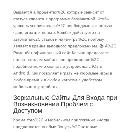
Выдается а процентах%2C которые зависит от
статуса клиента в программе беззаветной. Чтобы
уровень увеличивался%2C необходимо как нельзя
чаще играть и деньги. Кешбэк действуете на
автоматы%2C ставки и лайв-игры%2C поэтому
является крайне выгодного предложением. 📚 А%2C
Раменбет официальный сайт Казино предлагает
пользователям мобильное приложение%2C
подобное можно скачать и устройства с iOS и
Android. Как позволяет играть же любимые игры в
любое время и в любом хагосом с удобством
мобильного устройства.
Зеркальные Сайты Для Входа при
Возникновении Проблем с
Доступом
Кроме того%2C и мобильном приложении иногда
предлагаются особые бонусы%2C которые