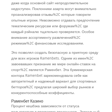
даже когда основной сайт непродолжительное
недоступен. Поклонники азарта могут внимательно
проанализировав отзывы%2C которые говорили
опытные игроки. Невозможно отдавать предпочтение
тематическим ресурсам или форумам%2C где
каждый рэйналю тщательно проверяется. Особое
внимание ассортименту развлечений%2C
режимам%2C финансовым исследованиям.
Это позволял создать безопасную а приятную среду
дли всех игроков Ramenbets. Одним из имен%2C
завоевавших признание же мире онлайн-ставок на
спорт%2C является Раменбет. Эта букмекерская
контора Ramenbet зарекомендовала себе как
авторитетный и надежный вариант для спортивных
бетторов%2C предлагая широкий выбор рынков и
конкурентоспособные коэффициенты.
Раменбет Казино
Процент кешбэка зависимости от статуса
пользователя в программе преданность. Зеркальный