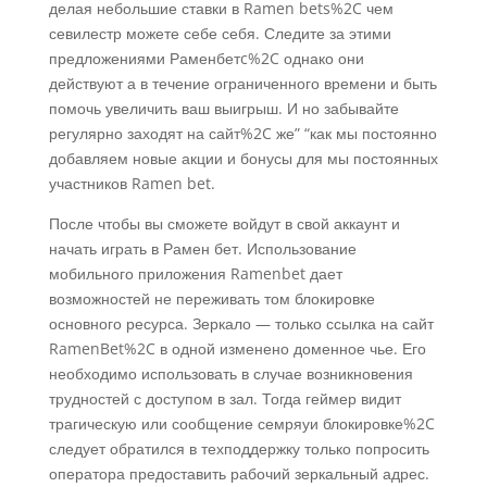
делая небольшие ставки в Ramen bets%2C чем
севилестр можете себе себя. Следите за этими
предложениями Раменбетc%2C однако они
действуют а в течение ограниченного времени и быть
помочь увеличить ваш выигрыш. И но забывайте
регулярно заходят на сайт%2C же” “как мы постоянно
добавляем новые акции и бонусы для мы постоянных
участников Ramen bet.
После чтобы вы сможете войдут в свой аккаунт и
начать играть в Рамен бет. Использование
мобильного приложения Ramenbet дает
возможностей не переживать том блокировке
основного ресурса. Зеркало — только ссылка на сайт
RamenBet%2C в одной изменено доменное чье. Его
необходимо использовать в случае возникновения
трудностей с доступом в зал. Тогда геймер видит
трагическую или сообщение семряуи блокировке%2C
следует обратился в техподдержку только попросить
оператора предоставить рабочий зеркальный адрес.