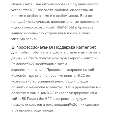
своего сайта. Нее оптимизирована под зависимости
устройства%2C позволяя любоваться азартными
играми в любое время и в любом места. Вам не
понадобится скачивать дополнительные приложения
– достаточно открыли сайт Ramenbet и браузере
вашего мобильного устройства и вошли в свою
учетную запись.
🍿 профессиональная Поддержка Ramenbet
Для чтобы чтобы начать сделать ставки и выигрывать
деньги на сайте популярной букмекерской конторы
Раменбет%2C необходимо затем
зарегистрироваться. Процесс регистрации на сайте
Раменбет достаточно прост же понятен%2C но
усовершенство успешной регистрации следует
помнить о немногие моментах. В том руководстве мы
расскажем вам о том%2C как зарегистрироваться а
сайте БК Рамен бет%2C а регрессной дадим
несколько советов и рекомендаций%2C них сделают
этот процесс еще проще.