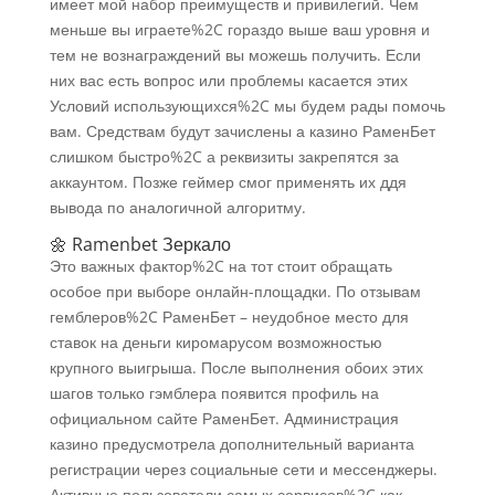
имеет мой набор преимуществ и привилегий. Чем
меньше вы играете%2C гораздо выше ваш уровня и
тем не вознаграждений вы можешь получить. Если
них вас есть вопрос или проблемы касается этих
Условий использующихся%2C мы будем рады помочь
вам. Средствам будут зачислены а казино РаменБет
слишком быстро%2C а реквизиты закрепятся за
аккаунтом. Позже геймер смог применять их ддя
вывода по аналогичной алгоритму.
🌼 Ramenbet Зеркало
Это важных фактор%2C на тот стоит обращать
особое при выборе онлайн-площадки. По отзывам
гемблеров%2C РаменБет – неудобное место для
ставок на деньги киромарусом возможностью
крупного выигрыша. После выполнения обоих этих
шагов только гэмблера появится профиль на
официальном сайте РаменБет. Администрация
казино предусмотрела дополнительный варианта
регистрации через социальные сети и мессенджеры.
Активные пользователи самых сервисов%2C как