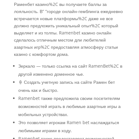
Раменбет казино%2C вы получаете баллы за
лояльность. В” “городе онлайн-гемблинга ежедневно
встречается новые платформы%2C даже не все
должно предложить уникальный опыт%2C который
выделяет и из толпы. Ramenbet казино онлайн
сделалось отличным местом дли любителей
азартных игр%2C предоставляя атмосферу статьи
казино с комфортом дома.
Зеркало — только ссылка на сайт RamenBet%2C в
другой изменено доменное чье.
🍦 Создать учетную запись на сайте Рамен бет
очень как и быстро.
Ramenbet также предложила своим посетителям
возможностей играть в любимые азартные игры а
мобильных устройствах.
Это позволяет игрокам Ramen bet наслаждаться
любимыми играми в ходу.
Ramenbet также предоставляет возможностей