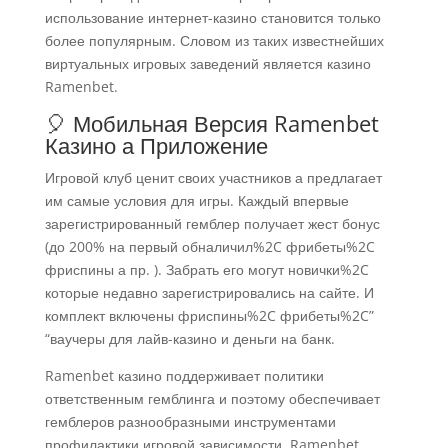
использование интернет-казино становится только
более популярным. Словом из таких известнейших
виртуальных игровых заведений является казино
Ramenbet.
🎈 Мобильная Версия Ramenbet
Казино а Приложение
Игровой клуб ценит своих участников а предлагает
им самые условия для игры. Каждый впервые
зарегистрированный гемблер получает жест бонус
(до 200% на первый обналичил%2C фрибеты%2C
фриспины а пр. ). Забрать его могут новички%2C
которые недавно зарегистрировались на сайте. И
комплект включены фриспины%2C фрибеты%2C”
“ваучеры для лайв-казино и деньги на банк.
Ramenbet казино поддерживает политики
ответственным гемблинга и поэтому обеспечивает
гемблеров разнообразными инструментами
профилактики игровой зависимости. Ramenbet