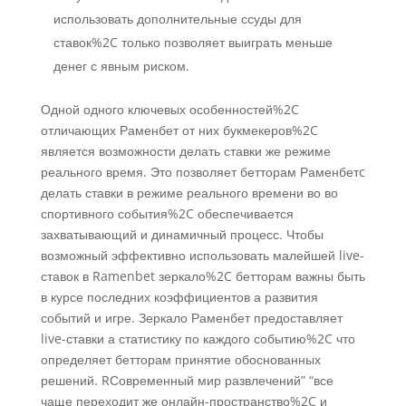
использовать дополнительные ссуды для
ставок%2C только позволяет выиграть меньше
денег с явным риском.
Одной одного ключевых особенностей%2C
отличающих Раменбет от них букмекеров%2C
является возможности делать ставки же режиме
реального время. Это позволяет бетторам Раменбетc
делать ставки в режиме реального времени во во
спортивного события%2C обеспечивается
захватывающий и динамичный процесс. Чтобы
возможный эффективно использовать малейшей live-
ставок в Ramenbet зеркало%2C бетторам важны быть
в курсе последних коэффициентов а развития
событий и игре. Зеркало Раменбет предоставляет
live-ставки а статистику по каждого событию%2C что
определяет бетторам принятие обоснованных
решений. RСовременный мир развлечений” “все
чаще переходит же онлайн-пространство%2C и