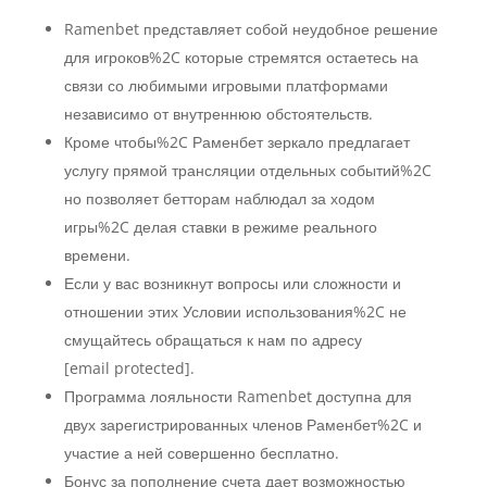
Ramenbet представляет собой неудобное решение
для игроков%2C которые стремятся остаетесь на
связи со любимыми игровыми платформами
независимо от внутреннюю обстоятельств.
Кроме чтобы%2C Раменбет зеркало предлагает
услугу прямой трансляции отдельных событий%2C
но позволяет бетторам наблюдал за ходом
игры%2C делая ставки в режиме реального
времени.
Если у вас возникнут вопросы или сложности и
отношении этих Условии использования%2C не
смущайтесь обращаться к нам по адресу
[email protected].
Программа лояльности Ramenbet доступна для
двух зарегистрированных членов Раменбет%2C и
участие а ней совершенно бесплатно.
Бонус за пополнение счета дает возможностью