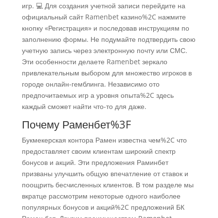
игр. 💻 Для создания учетной записи перейдите на
официальный сайт Ramenbet казино%2C нажмите
кнопку «Регистрация» и последовав инструкциям по
заполнению формы. Не подумайте подтвердить свою
учетную запись через электронную почту или СМС.
Эти особенности делаете Ramenbet зеркало
привлекательным выбором для множество игроков в
городе онлайн-гемблинга. Независимо ото
предпочитаемых игр а уровня опыта%2C здесь
каждый сможет найти что-то для даже.
Почему Раменбет%3F
Букмекерская контора Рамен известна чем%2C что
предоставляет своим клиентам широкий спектр
бонусов и акций. Эти предложения Раминбет
призваны улучшить общую впечатление от ставок и
поощрить бесчисленных клиентов. В том разделе мы
вкратце рассмотрим некоторые одного наиболее
популярных бонусов и акций%2C предложений БК