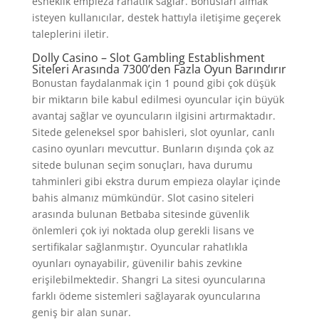
esneklik empieza rahatlık sağlar. Bonusları almak
isteyen kullanıcılar, destek hattıyla iletişime geçerek
taleplerini iletir.
Dolly Casino – Slot Gambling Establishment
Siteleri Arasında 7300’den Fazla Oyun Barındırır
Bonustan faydalanmak için 1 pound gibi çok düşük
bir miktarın bile kabul edilmesi oyuncular için büyük
avantaj sağlar ve oyuncuların ilgisini artırmaktadır.
Sitede geleneksel spor bahisleri, slot oyunlar, canlı
casino oyunları mevcuttur. Bunların dışında çok az
sitede bulunan seçim sonuçları, hava durumu
tahminleri gibi ekstra durum empieza olaylar içinde
bahis almanız mümkündür. Slot casino siteleri
arasında bulunan Betbaba sitesinde güvenlik
önlemleri çok iyi noktada olup gerekli lisans ve
sertifikalar sağlanmıştır. Oyuncular rahatlıkla
oyunları oynayabilir, güvenilir bahis zevkine
erişilebilmektedir. Shangri La sitesi oyuncularına
farklı ödeme sistemleri sağlayarak oyuncularına
geniş bir alan sunar.