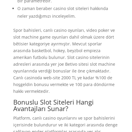
bir parametredir.
O zaman beraber casino slot siteleri hakkında
neler yazdığımızı inceleyelim.
Spor bahisleri, canlı casino oyunları, video poker ve
slot machine game oyunları dahil olmak üzere dört
bêtisier kategoriye ayırmıştır. Mevcut sporlar
arasında basketbol, hokey, beyzbol empieza
amerikan futbolu bulunur. Slot casino sitelerinin
adresleri arasında yer joe Betivo sitesi slot machine
oyunlarında verdiği bonuslar ile öne çıkmaktadır.
Canlı casinoda web-site 2000 TL ye kadar %100 de
hoşgeldin bonusu vermekte ve 100 para döndürme
hakkı vermektedir.
Bonuslu Slot Siteleri Hangi
Avantajları Sunar?
Platform, canlı casino oyunlarını ve spor bahislerini
içerisinde bulundurur ve iki kategori arasında denge
sağlayan ender platformlar arasında yer alır.