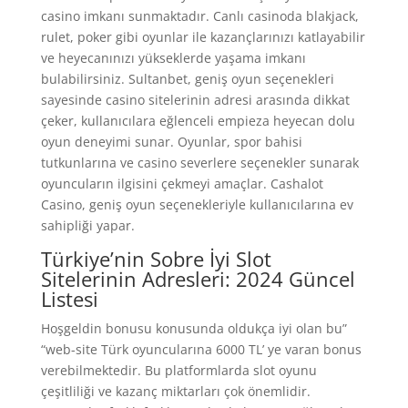
casino imkanı sunmaktadır. Canlı casinoda blakjack,
rulet, poker gibi oyunlar ile kazançlarınızı katlayabilir
ve heyecanınızı yükseklerde yaşama imkanı
bulabilirsiniz. Sultanbet, geniş oyun seçenekleri
sayesinde casino sitelerinin adresi arasında dikkat
çeker, kullanıcılara eğlenceli empieza heyecan dolu
oyun deneyimi sunar. Oyunlar, spor bahisi
tutkunlarına ve casino severlere seçenekler sunarak
oyuncuların ilgisini çekmeyi amaçlar. Cashalot
Casino, geniş oyun seçenekleriyle kullanıcılarına ev
sahipliği yapar.
Türkiye’nin Sobre İyi Slot
Sitelerinin Adresleri: 2024 Güncel
Listesi
Hoşgeldin bonusu konusunda oldukça iyi olan bu”
“web-site Türk oyuncularına 6000 TL’ ye varan bonus
verebilmektedir. Bu platformlarda slot oyunu
çeşitliliği ve kazanç miktarları çok önemlidir.