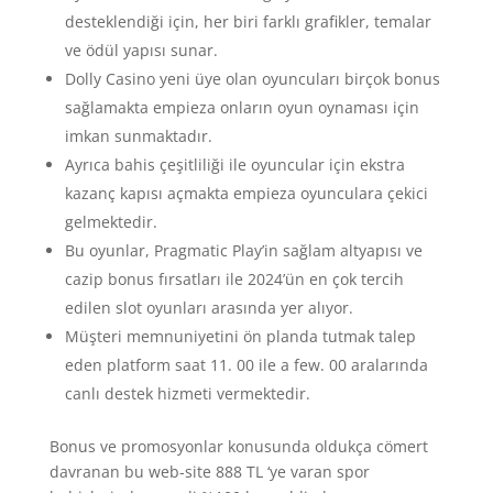
desteklendiği için, her biri farklı grafikler, temalar
ve ödül yapısı sunar.
Dolly Casino yeni üye olan oyuncuları birçok bonus
sağlamakta empieza onların oyun oynaması için
imkan sunmaktadır.
Ayrıca bahis çeşitliliği ile oyuncular için ekstra
kazanç kapısı açmakta empieza oyunculara çekici
gelmektedir.
Bu oyunlar, Pragmatic Play’in sağlam altyapısı ve
cazip bonus fırsatları ile 2024’ün en çok tercih
edilen slot oyunları arasında yer alıyor.
Müşteri memnuniyetini ön planda tutmak talep
eden platform saat 11. 00 ile a few. 00 aralarında
canlı destek hizmeti vermektedir.
Bonus ve promosyonlar konusunda oldukça cömert
davranan bu web-site 888 TL ‘ye varan spor