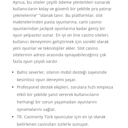
Ayrıca, bu siteler çeşitli ödeme yöntemleri sunarak
kullanıcıların kolay ve güvenli bir şekilde pra yatırıp
çekmelerine” “olanak tanır. Bu platformlar, slot
makinelerinden pasta oyunlarına, canlı casino
oyunlarından jackpot oyunlarına kadar geniş bir
oyun yelpazesi sunar. En iyi on line casino siteleri,
kullanıcı deneyimini geliştirmek için sürekli olarak
yeni oyunlar ve teknolojiler ekler. Slot casino
sitelerinin adresi arasında oynayabileceğiniz çok
fazla oyun çeşidi vardır.
Bahis severler, sitenin mobil desteği sayesinde
kesintisiz oyun deneyimi yaşar.
Profesyonel destek ekipleri, sorulara hızlı empieza
etkili bir şekilde yanıt vererek kullanıcıların
herhangi bir sorun yaşamadan oyunlarını
oynamalarını sağlar.
TR. Casinority Türk oyuncular için en iyi olarak
belirlenen casinoları sizlerle sunuyor.