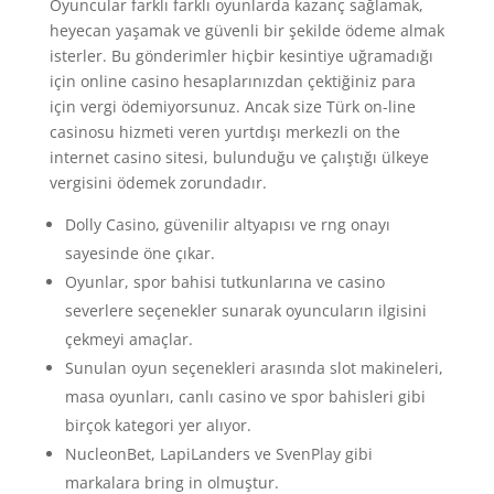
Oyuncular farklı farklı oyunlarda kazanç sağlamak,
heyecan yaşamak ve güvenli bir şekilde ödeme almak
isterler. Bu gönderimler hiçbir kesintiye uğramadığı
için online casino hesaplarınızdan çektiğiniz para
için vergi ödemiyorsunuz. Ancak size Türk on-line
casinosu hizmeti veren yurtdışı merkezli on the
internet casino sitesi, bulunduğu ve çalıştığı ülkeye
vergisini ödemek zorundadır.
Dolly Casino, güvenilir altyapısı ve rng onayı
sayesinde öne çıkar.
Oyunlar, spor bahisi tutkunlarına ve casino
severlere seçenekler sunarak oyuncuların ilgisini
çekmeyi amaçlar.
Sunulan oyun seçenekleri arasında slot makineleri,
masa oyunları, canlı casino ve spor bahisleri gibi
birçok kategori yer alıyor.
NucleonBet, LapiLanders ve SvenPlay gibi
markalara bring in olmuştur.