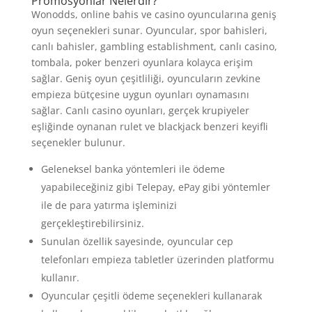
Promosyonlar Nelerdir?
Wonodds, online bahis ve casino oyuncularına geniş
oyun seçenekleri sunar. Oyuncular, spor bahisleri,
canlı bahisler, gambling establishment, canlı casino,
tombala, poker benzeri oyunlara kolayca erişim
sağlar. Geniş oyun çeşitliliği, oyuncuların zevkine
empieza bütçesine uygun oyunları oynamasını
sağlar. Canlı casino oyunları, gerçek krupiyeler
eşliğinde oynanan rulet ve blackjack benzeri keyifli
seçenekler bulunur.
Geleneksel banka yöntemleri ile ödeme
yapabileceğiniz gibi Telepay, ePay gibi yöntemler
ile de para yatırma işleminizi
gerçekleştirebilirsiniz.
Sunulan özellik sayesinde, oyuncular cep
telefonları empieza tabletler üzerinden platformu
kullanır.
Oyuncular çeşitli ödeme seçenekleri kullanarak