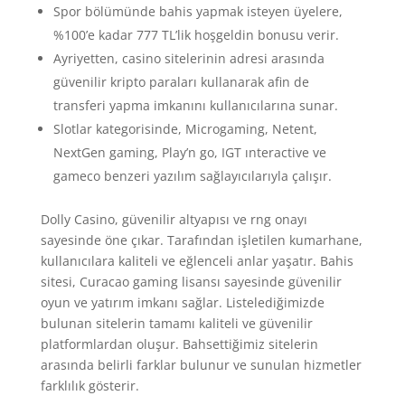
Spor bölümünde bahis yapmak isteyen üyelere,
%100’e kadar 777 TL’lik hoşgeldin bonusu verir.
Ayriyetten, casino sitelerinin adresi arasında
güvenilir kripto paraları kullanarak afin de
transferi yapma imkanını kullanıcılarına sunar.
Slotlar kategorisinde, Microgaming, Netent,
NextGen gaming, Play’n go, IGT ınteractive ve
gameco benzeri yazılım sağlayıcılarıyla çalışır.
Dolly Casino, güvenilir altyapısı ve rng onayı
sayesinde öne çıkar. Tarafından işletilen kumarhane,
kullanıcılara kaliteli ve eğlenceli anlar yaşatır. Bahis
sitesi, Curacao gaming lisansı sayesinde güvenilir
oyun ve yatırım imkanı sağlar. Listelediğimizde
bulunan sitelerin tamamı kaliteli ve güvenilir
platformlardan oluşur. Bahsettiğimiz sitelerin
arasında belirli farklar bulunur ve sunulan hizmetler
farklılık gösterir.