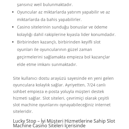
şansınız weil bulunmaktadır.
Oyuncular az miktarlarda yatırım yapabilir ve az
miktarlarda da bahis yapabilirler.
Casino sitelerinin sunduğu bonuslar ve ödeme
kolaylığı dahil rakiplerine kıyasla lider konumdadır.
Birbirinden kazançlı, birbirinden keyifli slot
oyunları ile oyuncularının güzel zaman
geçirmelerini sağlamakta empieza bol kazançlar
elde etme imkanı sunmaktadır.
Site kullanıcı dostu arayüzü sayesinde en yeni gelen
oyunculara kolaylık sağlar. Ayriyetten, 7/24 canlı
sohbet empieza e-posta yoluyla müşteri destek
hizmeti sağlar. Slot siteleri, çevrimiçi olarak çeşitli
slot machine oyunlarını oynayabileceğiniz internet
siteleridir.
Lucky Stop – İyi Müşteri Hizmetlerine Sahip Slot
Machine Casino Siteleri İçerisinde