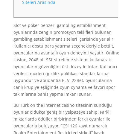
Siteleri Arasında
Slot ve poker benzeri gambling establishment
oyunlarında zengin promosyon teklifleri bulunan
gambling establishment siteleri içerisinde yer alır.
Kullanıcı dostu para yatırma seçenekleriyle bettilt,
oyuncularına avantajlı oyun deneyimi yaşatır. Online
casino, 2048 bit SSL şifreleme sistemi kullanarak
oyuncuların güvenliğini üst düzeyde tutar. Kullanıcı
verileri, modern gizlilik politikası standartlarına
uygundur ve abudantia B. V. 22Bet, oyuncularına
canlı krupiye eşliğinde oyun oynama ve favori spor
takımlarına bahis yapma imkanı sunar.
Bu Türk on the internet casino sitesinin sunduğu
oyunlar oldukça geniş bir yelpazeye sahip. Farklı
miktarlarda ödüller birbirinden farklı oyunlar ile
oyuncularla buluşuyor. “C51126 kayıt numaralı
Realm Entertainment Restricted şirketi” kaydı