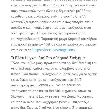
τυχερών παιχνιδιών. Φροντίζουμε επίσης για την ευκολία
σας, ενσωματώνοντας όλες τις δημοφιλείς μεθόδους
κατάθεσης και ανάληψης, ενώ η υποστήριξη 24/7
διασφαλίζει άμεση βοήθεια σε κάθε σας απορία, ενώ η
ασφάλεια και η νομιμότητα που σας παρέχουμε είναι
αδιαμφισβήτητη. Παίξτε στους αγαπημένους σας
κουλοχέρηδες από Παρασκευή μέχρι Κυριακή και λάβετε
επιστροφή μετρητών 10% σε όλα τα χαμένα στοιχήματα
κάθε Δευτέρα
https://leon-casinogr.com/
.
Τι Είναι Η ‘γκανιότα’ Στο Αθλητικό Στοίχημα;
Τέλος, το καζίνο μας, πρωτοπορώντας, διαθέτει δική του
Android application, για να απολαμβάνετε παιχνίδι
παντού και πάντα. Ταυτόχρονα είμαστε εδώ για όλες σας
τις ανάγκες και απορίες, παρέχοντάς σας 24/7
υποστήριξη μέσω email και live” “discussion.
Υπάρχουν επίσης και τα Bet Video games, όπως τα
Skyward, Instant Lucky several και Ζάρια Μονομαχία
και πολλά άλλα. Κουλοχέρηδες (slots), Επιτραπέζια
παιχνίδια, Ζωντανό καζίνο, Live shows, Στοιχηματικά,