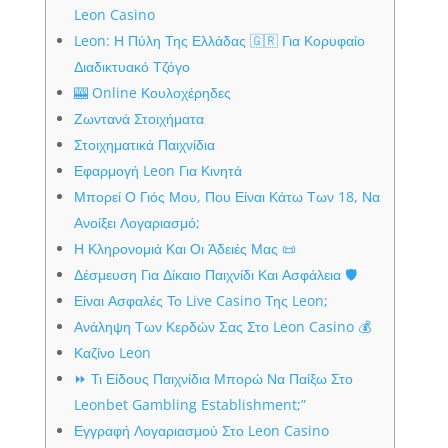
Leon Casino
Leon: Η Πύλη Της Ελλάδας 🇬🇷 Για Κορυφαίο
Διαδικτυακό Τζόγο
🎰 Online Κουλοχέρηδες
Ζωντανά Στοιχήματα
Στοιχηματικά Παιχνίδια
Εφαρμογή Leon Για Κινητά
Μπορεί Ο Γιός Μου, Που Είναι Κάτω Των 18, Να
Ανοίξει Λογαριασμό;
Η Κληρονομιά Και Οι Άδειές Μας 📜
Δέσμευση Για Δίκαιο Παιχνίδι Και Ασφάλεια 🛡️
Είναι Ασφαλές Το Live Casino Της Leon;
Ανάληψη Των Κερδών Σας Στο Leon Casino 💰
Καζίνο Leon
⏩ Τι Είδους Παιχνίδια Μπορώ Να Παίξω Στο
Leonbet Gambling Establishment;”
Εγγραφή Λογαριασμού Στο Leon Casino