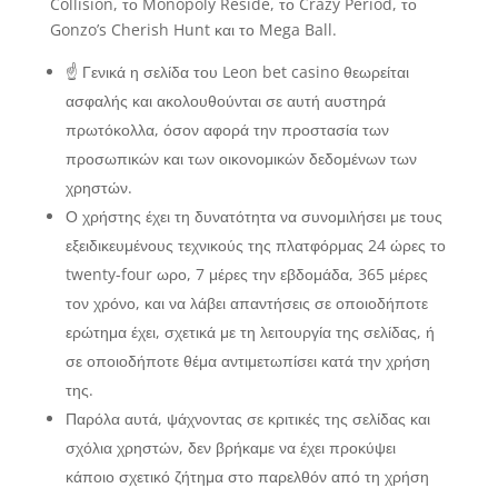
Collision, το Monopoly Reside, το Crazy Period, το
Gonzo’s Cherish Hunt και το Mega Ball.
☝ Γενικά η σελίδα του Leon bet casino θεωρείται
ασφαλής και ακολουθούνται σε αυτή αυστηρά
πρωτόκολλα, όσον αφορά την προστασία των
προσωπικών και των οικονομικών δεδομένων των
χρηστών.
Ο χρήστης έχει τη δυνατότητα να συνομιλήσει με τους
εξειδικευμένους τεχνικούς της πλατφόρμας 24 ώρες το
twenty-four ωρο, 7 μέρες την εβδομάδα, 365 μέρες
τον χρόνο, και να λάβει απαντήσεις σε οποιοδήποτε
ερώτημα έχει, σχετικά με τη λειτουργία της σελίδας, ή
σε οποιοδήποτε θέμα αντιμετωπίσει κατά την χρήση
της.
Παρόλα αυτά, ψάχνοντας σε κριτικές της σελίδας και
σχόλια χρηστών, δεν βρήκαμε να έχει προκύψει
κάποιο σχετικό ζήτημα στο παρελθόν από τη χρήση