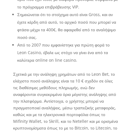
το πρόγραμμα επιβράβευσης VIP.
Σημειώνεται ότι το στοίχημα αυτό είναι Gross, και αν
έχετε κέρδη από αυτό, το αρχικό ποσό που μπορεί να
φτάσει μέχρι τα 400€, θα αφαιρεθεί από το αναλήψιμο
ποσό σας.
Από το 2007 που εμφανίστηκε για πρώτη φορά το
Leon Casino, έβαλε ως στόχο να γίνει ένα από τα
καλύτερα online on line casino.
Σχετικά με την ανάληψη χρημάτων από το Leon Bet, το
ελάχιστο ποσό ανάληψης είναι τα 10 € σχεδόν σε όλες
τις διαθέσιμες μεθόδους πληρωμής, ενώ δεν
αναφέρονται συγκεκριμένα όρια μέγιστης ανάληψης από
την πλατφόρμα. Αντίστοιχα, ο χρήστης μπορεί να
πραγματοποιεί αναλήψεις, μέσω τραπεζικής μεταφοράς,
καθώς και με τα ηλεκτρονικά πορτοφόλια όπως το
Mifinity Wallet, το Skrill, και το Neteller και με ορισμένα
κρυπτονομίσματα όπως το με το Bitcoin, το Litecoin, το