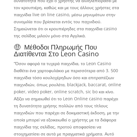
δυνατότητα που έχει ο χρήστης να αλληλεπιδράσει με
τον κρουπιέρη, καθώς και με τους άλλους χρήστες στα
παιχνίδια live on line casino, μέσω μηνυμάτων στην
συνομιλία που βρίσκεται εντός του παχνιδιού.
Σημειώνεται ότι οι κρουπιέρηδες στα παιχνίδια casino
της σελίδας μιλούν μόνο στα Αγγλικά.
🤑 Μέθοδοι Πληρωμής Που
Διατίθενται Στο Leon Casino
“Όσον αφορά τα τυχερά παιχνίδια, το Leon Casino
διαθέτει ένα χαρτοφυλάκιο με περισσότερα από 3. 500
παιχνίδια τόσο κουλοχέρηδων όσο και επιτραπέζιων
παιχνιδιών, όπως ρουλέτα, blackjack, baccarat, online
poker, video poker, online scratch, sic bo και κίνο.
Αξίζει να σημειωθεί ότι το Leon Online casino παρέχει
τη δυνατότητα χρήσης πολλών από τους τίτλους
παιχνιδιών που παρέχει σε δοκιμαστική έκδοση, με την
οποία μπορεί να εξοικειωθεί ο χρήστης με τα διάφορα
παιχνίδια της σελίδας, προτού αποφασίσει να
στοιχηματίσει σε αυτά με πραγματικά χρήματα. Αυτό