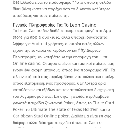
bet Ελλάδα είναι το ποδόσφαιρο,” “στο οποίο η σελίδα
δίνει βάση ώστε να παρέχει όσο το δυνατόν καλύτερες
αποδόσεις για τους παίκτες της.
Γενικές Πληροφορίες Για Το Leon Сasino
Το Leon Casino δεν διαθέτει ακόμα εφαρμογή στο App
store για apple συσκευές, αλλά υπάρχει δυνατότητα
λήψης για Android χρήστες, οι οποίοι εκτός άλλων
έχουν την ευκαιρία να κερδίσουν και fifty Δωρεάν
Περιστροφές, αν κατεβάσουν την εφαρμογή του Leon
On line casino. Οι αφοσιωμένοι και τακτικοί παίκτες μας
έχουν ένα ακόμη μπόνους, όπως ένα πρόγραμμα VIP. Τα
πλεονεκτήματά σας περιλαμβάνουν αποκλειστικά οφέλη,
όπως εξατομικευμένες προσφορές, υψηλότερα όρια
καταθέσεων και εξόδων και τον αποκλειστικό διαχειριστή
του λογαριασμού σας. Επίσης, η σελίδα περιλαμβάνει
γνωστά παιχνίδια ζωντανού Poker, όπως το Three Card
Poker, το Ultimate The state of texas Hold’em και το
Caribbean Stud Online poker. Διαθέσιμα είναι επίσης
διάφορα άλλα διάσημα παιχνίδια όπως το Cash or