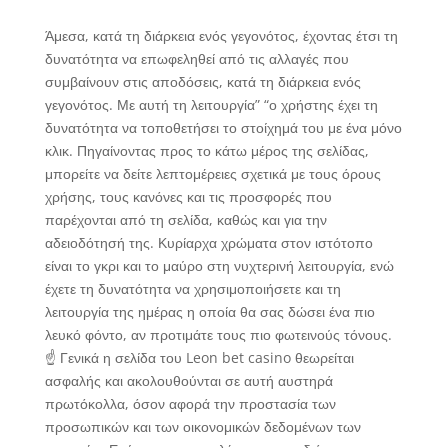
Άμεσα, κατά τη διάρκεια ενός γεγονότος, έχοντας έτσι τη
δυνατότητα να επωφεληθεί από τις αλλαγές που
συμβαίνουν στις αποδόσεις, κατά τη διάρκεια ενός
γεγονότος. Με αυτή τη λειτουργία” “ο χρήστης έχει τη
δυνατότητα να τοποθετήσει το στοίχημά του με ένα μόνο
κλικ. Πηγαίνοντας προς το κάτω μέρος της σελίδας,
μπορείτε να δείτε λεπτομέρειες σχετικά με τους όρους
χρήσης, τους κανόνες και τις προσφορές που
παρέχονται από τη σελίδα, καθώς και για την
αδειοδότησή της. Κυρίαρχα χρώματα στον ιστότοπο
είναι το γκρι και το μαύρο στη νυχτερινή λειτουργία, ενώ
έχετε τη δυνατότητα να χρησιμοποιήσετε και τη
λειτουργία της ημέρας η οποία θα σας δώσει ένα πιο
λευκό φόντο, αν προτιμάτε τους πιο φωτεινούς τόνους.
☝ Γενικά η σελίδα του Leon bet casino θεωρείται
ασφαλής και ακολουθούνται σε αυτή αυστηρά
πρωτόκολλα, όσον αφορά την προστασία των
προσωπικών και των οικονομικών δεδομένων των