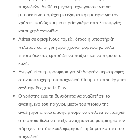
παιχνιδιών, διαθέτει μεγάλη τεχνογνωσία για να
μπορέσει να παρέχει μια εξαιρετική εμπειρία για τον
χρήστη, καθώς και μια ευρεία γκάμα από λειτουργίες
και τυχερά παιχνίδια.
Λείπει σε ορισμένους τομείς, όπως η υποστήριξη
πελατών και οι γρήγοροι χρόνοι φόρτωσης, αλλά
τίποτα δεν σας εμποδίζει να παίξετε και να περάσετε
καλά.
Ενεργή είναι η προσφορά για 50 δωρεάν περιστροφές
στον κουλοχέρη του παιχνιδιού Cleopatra που έρχεται
από την Pragmatic Play.
Ο χρήστης έχει τη δυναότητα να αναζητήσει το
αγαπημένο του παιχνίδι, μέσω του πεδίου της
αναζήτησης, ενώ επίσης μπορεί να επιλέξει το παιχνίδι
στο οποίο θέλει να παίξει αναζητώντας με κριτήριο τον
πάροχο, το πότε κυκλοφόρησε ή τη δημοτικότητα του
παιχνιδιού.