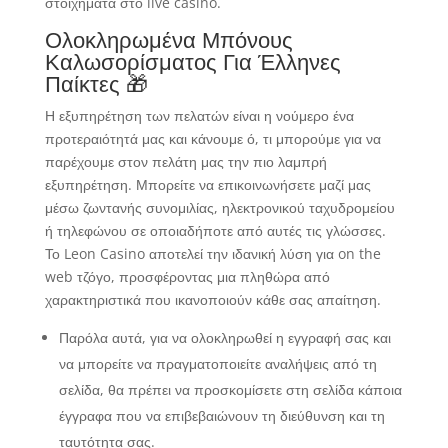
στοιχήματα στο live casino.
Ολοκληρωμένα Μπόνους
Καλωσορίσματος Για Έλληνες
Παίκτες 🎁
Η εξυπηρέτηση των πελατών είναι η νούμερο ένα
προτεραιότητά μας και κάνουμε ό, τι μπορούμε για να
παρέχουμε στον πελάτη μας την πιο λαμπρή
εξυπηρέτηση. Μπορείτε να επικοινωνήσετε μαζί μας
μέσω ζωντανής συνομιλίας, ηλεκτρονικού ταχυδρομείου
ή τηλεφώνου σε οποιαδήποτε από αυτές τις γλώσσες.
Το Leon Casino αποτελεί την ιδανική λύση για on the
web τζόγο, προσφέροντας μια πληθώρα από
χαρακτηριστικά που ικανοποιούν κάθε σας απαίτηση.
Παρόλα αυτά, για να ολοκληρωθεί η εγγραφή σας και
να μπορείτε να πραγματοποιείτε αναλήψεις από τη
σελίδα, θα πρέπει να προσκομίσετε στη σελίδα κάποια
έγγραφα που να επιβεβαιώνουν τη διεύθυνση και τη
ταυτότητα σας.