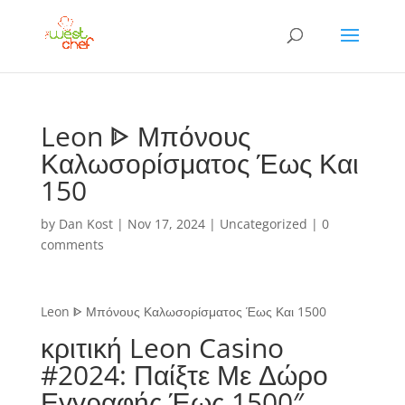
Leon ᐈ Μπόνους
Καλωσορίσματος Έως Και
150
by
Dan Kost
|
Nov 17, 2024
|
Uncategorized
|
0
comments
Leon ᐈ Μπόνους Καλωσορίσματος Έως Και 1500
️κριτική Leon Casino
#2024: Παίξτε Με Δώρο
Εγγραφής Έως 1500″