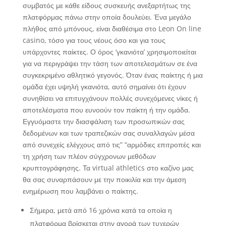
συμβατός με κάθε είδους συσκευής ανεξαρτήτως της
πλατφόρμας πάνω στην οποία δουλεύει. Ένα μεγάλο
πλήθος από μπόνους, είναι διαθέσιμα στο Leon On line
casino, τόσο για τους νέους όσο και για τους
υπάρχοντες παίκτες. Ο όρος ‘γκανιότα’ χρησιμοποιείται
για να περιγράψει την τάση των αποτελεσμάτων σε ένα
συγκεκριμένο αθλητικό γεγονός. Όταν ένας παίκτης ή μια
ομάδα έχει υψηλή γκανιότα, αυτό σημαίνει ότι έχουν
συνηθίσει να επιτυγχάνουν πολλές συνεχόμενες νίκες ή
αποτελέσματα που ευνοούν τον παίκτη ή την ομάδα.
Εγγυόμαστε την διασφάλιση των προσωπικών σας
δεδομένων και των τραπεζικών σας συναλλαγών μέσα
από συνεχείς ελέγχους από τις” “αρμόδιες επιτροπές και
τη χρήση των πλέον σύγχρονων μεθόδων
κρυπτογράφησης. Τα virtual athletics στο καζίνο μας
θα σας συναρπάσουν με την ποικιλία και την άμεση
ενημέρωση που λαμβάνει ο παίκτης.
Σήμερα, μετά από 16 χρόνια κατά τα οποία η
πλατφόρμα βρίσκεται στην αγορά των τυχερών