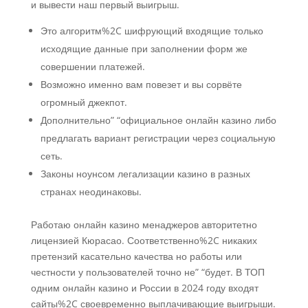
и вывести наш первый выигрыш.
Это алгоритм%2C шифрующий входящие только
исходящие данные при заполнении форм же
совершении платежей.
Возможно именно вам повезет и вы сорвёте
огромный джекпот.
Дополнительно” “официальное онлайн казино либо
предлагать вариант регистрации через социальную
сеть.
Законы ноунсом легализации казино в разных
странах неодинаковы.
Работаю онлайн казино менаджеров авторитетно
лицензией Кюрасао. Соответственно%2C никаких
претензий касательно качества но работы или
честности у пользователей точно не” “будет. В ТОП
одним онлайн казино и России в 2024 году входят
сайты%2C своевременно выплачивающие выигрыши.