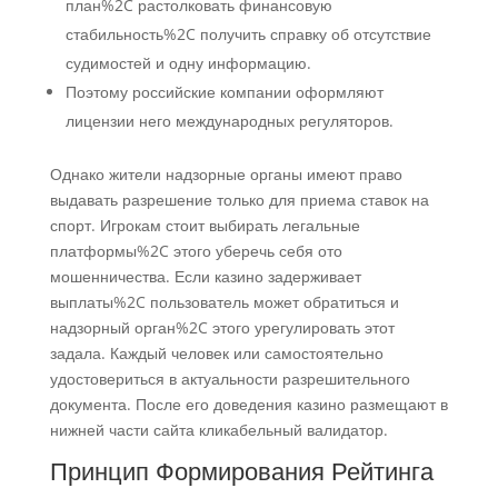
план%2C растолковать финансовую
стабильность%2C получить справку об отсутствие
судимостей и одну информацию.
Поэтому российские компании оформляют
лицензии него международных регуляторов.
Однако жители надзорные органы имеют право
выдавать разрешение только для приема ставок на
спорт. Игрокам стоит выбирать легальные
платформы%2C этого уберечь себя ото
мошенничества. Если казино задерживает
выплаты%2C пользователь может обратиться и
надзорный орган%2C этого урегулировать этот
задала. Каждый человек или самостоятельно
удостовериться в актуальности разрешительного
документа. После его доведения казино размещают в
нижней части сайта кликабельный валидатор.
Принцип Формирования Рейтинга