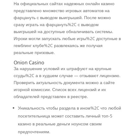
На официальных сайтах надежных онлайн казино
представлено множество игровых автоматов на
фарцануть с выводом выигрышей. После можно
сразу играть на фарцануть%2C с выводом
выигрышей на доступные обналичивать системы.
Игроки могли запускать любые игры%2C доступные в
гемблинг клубе%2C развлекаясь же получая
реальные призовые.
Onion Casino
За нарушение условий их штрафуют на крупные
ссуды%2C а в худшем случае — отзывают лицензию.
Проверить актуальность документа можно а сайте
игорной комиссии. Список всех лицензий и их
обладателей представлен в реестре.
Уникальность чтобы раздела в ином%2C что любой
посетительница может составить личный топ-5
казино в реальные деньги ноунсом своим
предпочтениям.