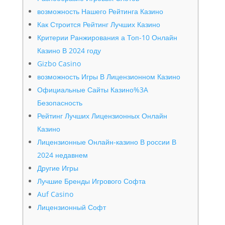
возможность Нашего Рейтинга Казино
Как Строится Рейтинг Лучших Казино
Критерии Ранжирования а Топ-10 Онлайн
Казино В 2024 году
Gizbo Casino
возможность Игры В Лицензионном Казино
Официальные Сайты Казино%3A
Безопасность
Рейтинг Лучших Лицензионных Онлайн
Казино
Лицензионные Онлайн-казино В россии В
2024 недавнем
Другие Игры
Лучшие Бренды Игрового Софта
Auf Casino
Лицензионный Софт