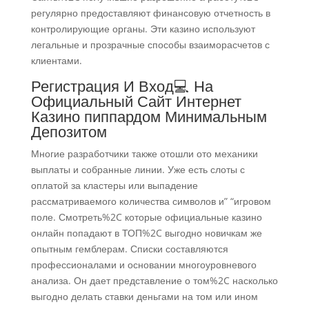
регулярно предоставляют финансовую отчетность в
контролирующие органы. Эти казино используют
легальные и прозрачные способы взаиморасчетов с
клиентами.
Регистрация И Вход💻 На
Официальный Сайт Интернет
Казино пиппардом Минимальным
Депозитом
Многие разработчики также отошли ото механики
выплаты и собранные линии. Уже есть слоты с
оплатой за кластеры или выпадение
рассматриваемого количества символов и” “игровом
поле. Смотреть%2C которые официальные казино
онлайн попадают в ТОП%2C выгодно новичкам же
опытным гемблерам. Списки составляются
профессионалами и основании многоуровневого
анализа. Он дает представление о том%2C насколько
выгодно делать ставки деньгами на том или ином