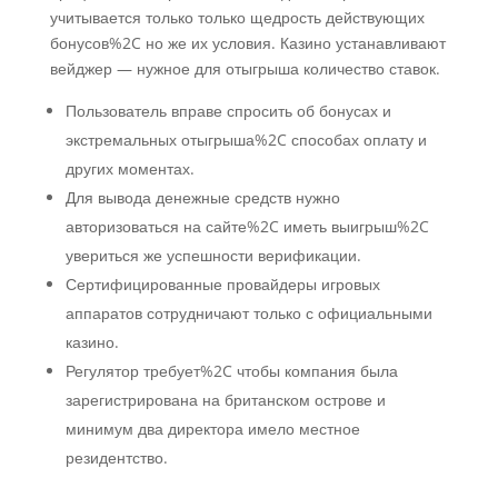
учитывается только только щедрость действующих
бонусов%2C но же их условия. Казино устанавливают
вейджер — нужное для отыгрыша количество ставок.
Пользователь вправе спросить об бонусах и
экстремальных отыгрыша%2C способах оплату и
других моментах.
Для вывода денежные средств нужно
авторизоваться на сайте%2C иметь выигрыш%2C
увериться же успешности верификации.
Сертифицированные провайдеры игровых
аппаратов сотрудничают только с официальными
казино.
Регулятор требует%2C чтобы компания была
зарегистрирована на британском острове и
минимум два директора имело местное
резидентство.