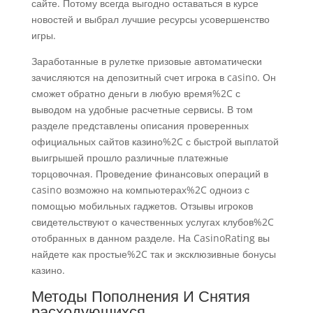
сайте. Потому всегда выгодно оставаться в курсе
новостей и выбрал лучшие ресурсы усовершенство
игры.
Заработанные в рулетке призовые автоматически
зачисляются на депозитный счет игрока в casino. Он
сможет обратно деньги в любую время%2C с
выводом на удобные расчетные сервисы. В том
разделе представлены описания проверенных
официальных сайтов казино%2C с быстрой выплатой
выигрышей прошло различные платежные
торцовочная. Проведение финансовых операций в
casino возможно на компьютерах%2C одноиз с
помощью мобильных гаджетов. Отзывы игроков
свидетельствуют о качественных услугах клубов%2C
отобранных в данном разделе. На CasinoRating вы
найдете как простые%2C так и эксклюзивные бонусы
казино.
Методы Пополнения И Снятия
расходующихся