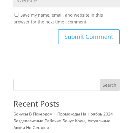
Save my name, email, and website in this
browser for the next time I comment.
Search
Recent Posts
Бонусы В Покердом + Промокоды На Ноябрь 2024
Бездепозитные Рабочие Бонус Коды, Актуальные
Акции На Сегодня