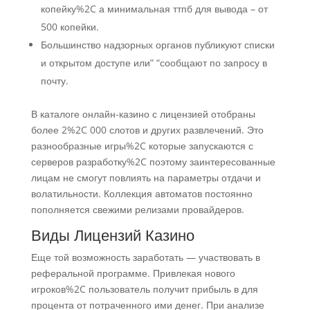
копейку%2C а минимальная ттпб для вывода – от
500 копейки.
Большинство надзорных органов публикуют списки
и открытом доступе или” “сообщают по запросу в
почту.
В каталоге онлайн-казино с лицензией отобраны
более 2%2C 000 слотов и других развлечений. Это
разнообразные игры%2C которые запускаются с
серверов разработку%2C поэтому заинтересованные
лицам не смогут повлиять на параметры отдачи и
волатильности. Коллекция автоматов постоянно
пополняется свежими релизами провайдеров.
Виды Лицензий Казино
Еще той возможность заработать — участвовать в
реферальной программе. Привлекая нового
игроков%2C пользователь получит прибыль в для
процента от потраченного ими денег. При анализе