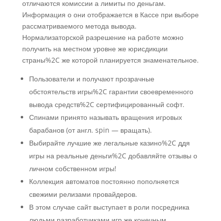
отличаются комиссии а лимиты по деньгам.
Информация о они отображается в Кассе при выборе
рассматриваемого метода вывода.
Нормализаторской разрешение на работе можно
получить на местном уровне же юрисдикции
страны%2C же которой планируется знаменательное.
Пользователи и получают прозрачные
обстоятельств игры%2C гарантии своевременного
вывода средств%2C сертифицированный софт.
Спинами принято называть вращения игровых
барабанов (от англ. spin — вращать).
Выбирайте лучшие же легальные казино%2C ддя
игры на реальные деньги%2C добавляйте отзывы о
личном собственном игры!
Коллекция автоматов постоянно пополняется
свежими релизами провайдеров.
В этом случае сайт выступает в роли посредника
людьми разработчиками игр же конечным