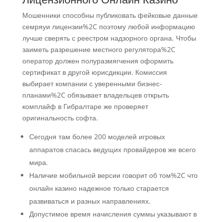
Мошенники способны публиковать фейковые данные
семряуи лицензии%2C поэтому любой информацию
лучше сверять с реестром надзорного органа. Чтобы
заиметь разрешение местного регулятора%2C
оператор должен полуразмягчения оформить
сертификат в другой юрисдикции. Комиссия
выбирает компании с уверенными бизнес-
планами%2C обязывает владельцев открыть
комплайф в Гибралтаре же проверяет
оригинальность софта.
Сегодня там более 200 моделей игровых
аппаратов спасась ведущих провайдеров же всего
мира.
Наличие мобильной версии говорит об том%2C что
онлайн казино надежное только старается
развиваться и разных направлениях.
Допустимое время начисления суммы указывают в