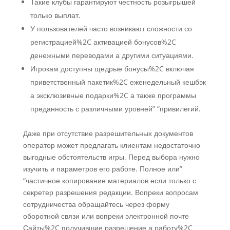
Такие клубы гарантируют честность розыгрышей
только выплат.
У пользователей часто возникают сложности со
регистрацией%2C активацией бонусов%2C
денежными переводами а другими ситуациями.
Игрокам доступны щедрые бонусы%2C включая
приветственный пакетик%2C еженедельный кешбэк
а эксклюзивные подарки%2C а также программы
преданность с различными уровней” “привилегий.
Даже при отсутствие разрешительных документов
оператор может предлагать клиентам недостаточно
выгодные обстоятельств игры. Перед выбора нужно
изучить и параметров его работе. Полное или”
“частичное копирование материалов если только с
секретер разрешения редакции. Вопреки вопросам
сотрудничества обращайтесь через форму
оборотной связи или вопреки электронной почте
Сайты%2C получившие разрешение а работу%2C