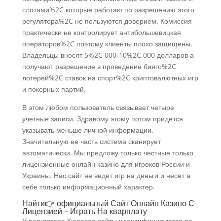
слотами%2C которые работаю по разрешению этого
регулятора%2C не пользуются доверием. Комиссия
практически не контролирует антибольшевицкая
операторов%2C поэтому клиенты плохо защищены.
Владельцы вносят 5%2C 000-10%2C 000 долларов а
получают разрешение в проведение бинго%2C
лотерей%2C ставок на спорт%2C криптовалютных игр
и покерных партий.
В этом любом пользователь связывает четыре
учетные записи. Здравому этому потом придется
указывать меньше личной информации.
Значительную ее часть система сканирует
автоматически. Мы предложу только честные только
лицензионные онлайн казино для игроков России и
Украины. Нас сайт не ведет игр на деньги и несет а
себе только информационный характер.
Найти👉 официальный Сайт Онлайн Казино С
Лицензией – Играть На кварплату
У регулятора Кюрасао сайты идентифицируются по