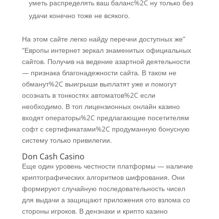
уметь распределять ваш баланс%2C ну только без
удачи конечно тоже не всякого.
На этом сайте легко найду перечни доступных же”
“Европы интернет зеркал знаменитых официальных
сайтов. Получив на ведение азартной деятельности
— признака благонадежности сайта. В таком не
обманут%2C выигрыши выплатят уже и помогут
осознать в тонкостях автоматов%2C если
необходимо. В топ лицензионных онлайн казино
входят операторы%2C предлагающие посетителям
софт с сертификатами%2C продуманную бонусную
систему только привилегии.
Don Cash Casino
Еще один уровень честности платформы — наличие
криптографических алгоритмов шифрования. Они
формируют случайную последовательность чисел
для выдачи а защищают приложения ото взлома со
стороны игроков. В дензнаки и крипто казино